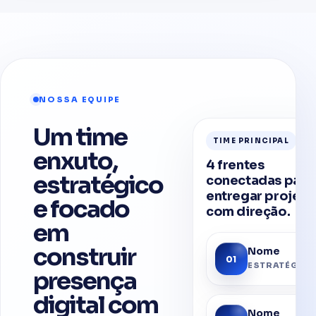
NOSSA EQUIPE
Um time
TIME PRINCIPAL
enxuto,
4 frentes
estratégico
conectadas para
entregar projeto
e focado
com direção.
em
construir
Nome
01
ESTRATÉGIA
presença
digital com
Nome