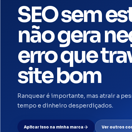
SEO sem est
não gera ne
erro que tr
site bom
Ranquear é importante, mas atrair a pes
tempo e dinheiro desperdiçados.
Aplicar isso na minha marca
Ver outros c