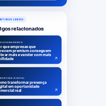
NTINUE LENDO
igos relacionados
SICIONAMENTO
r que empresas que
arecem premium conseguem
brar mais e vender com mais
cilidade
RKETING DIGITAL
mo transformar presença
gital em oportunidade
mercial real