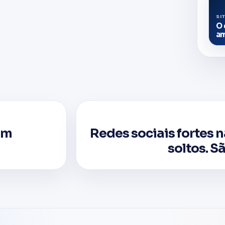
SI
O 
am
am
Redes sociais fortes n
soltos. S