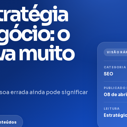
ratégia
gócio: o
ava muito
VISÃO RÁ
CATEGORIA
SEO
PUBLICADO
soa errada ainda pode significar
08 de abr
LEITURA
Estratégi
onteúdos