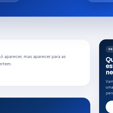
PR
ó aparecer, mas aparecer para as
Qu
ertem.
es
ne
Vam
uma 
per