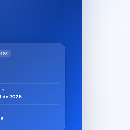
PIDA
 EM
il de 2026
ca