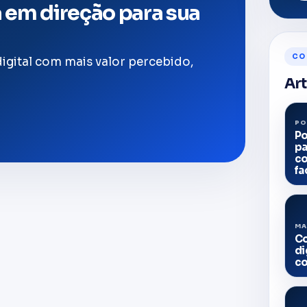
a em direção para sua
CO
igital com mais valor percebido,
Art
PO
Po
p
co
fa
MA
Co
di
co