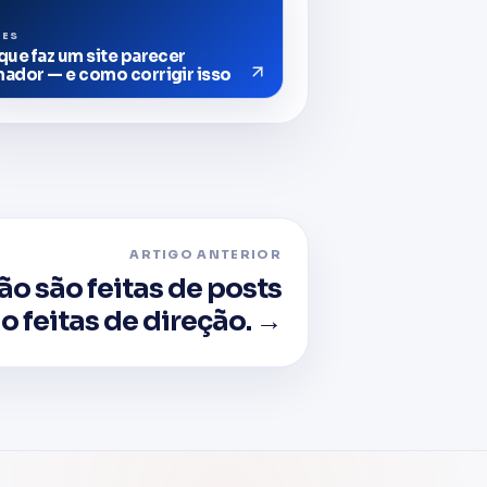
TES
que faz um site parecer
ador — e como corrigir isso
ARTIGO ANTERIOR
ão são feitas de posts
ão feitas de direção. →